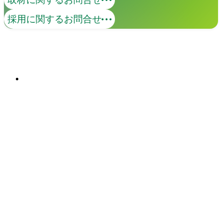
amana Creative Campは、企業のクリエイ
採用に関するお問合せ
ティブ人材を育て、組織全体の創造性を
引き出すプログラムです。現役クリエイ
ターによるレクチャーとワークショッ
関連ソリューション
プを通じて、思考法や発想法など、創造
Solutions
性を高める実践的なノウハウを提供しま
す。
イベント
Events
View All Events
People
アマナに関わる人々
View All People