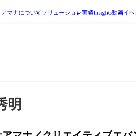
アマナについて
ソリューション
実績
Insights
動画
イベ
秀明
社アマナ／クリエイティブエバ