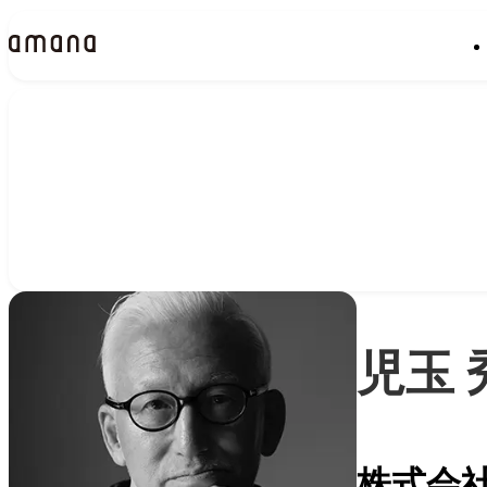
People
アマナに関わる人々
児玉 
株式会