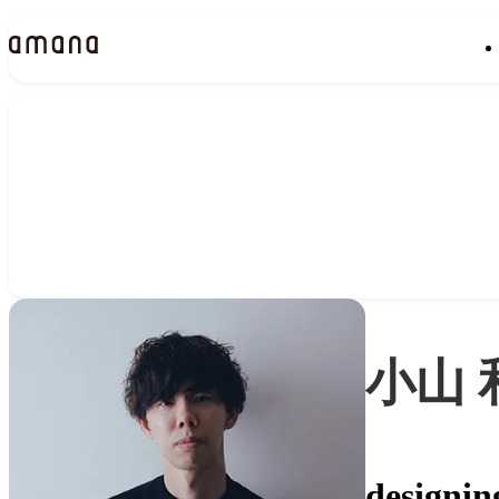
People
アマナに関わる人々
小山 
design