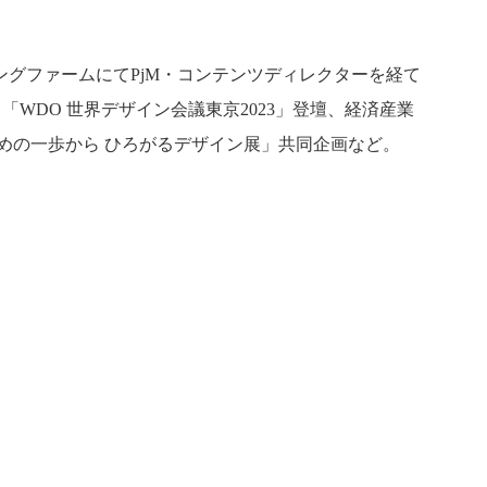
グファームにてPjM・コンテンツディレクターを経て
で立ち上げ。「WDO 世界デザイン会議東京2023」登壇、経済産業
じめの一歩から ひろがるデザイン展」共同企画など。
わる人々
View All People