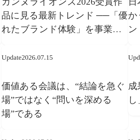
カンヌライオンズ2026受賞作
日
品に見る最新トレンド ──「優
か
れたブランド体験」を事業と
ン
組織へどう実装するか
転
Update
2026.07.15
Upd
価値ある会議は、“結論を急ぐ
成
場”ではなく“問いを深める
し
場”である