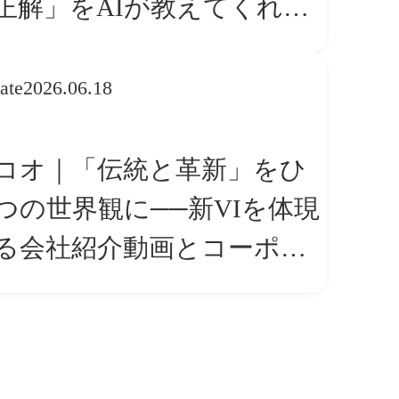
正解」をAIが教えてくれる
ら、人は「心」を動かそう
ate
2026.06.18
コオ｜「伝統と革新」をひ
つの世界観に──新VIを体現
る会社紹介動画とコーポレ
トサイト トップページ改修