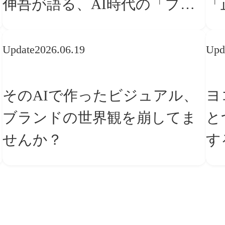
伸吾が語る、AI時代の「プロ
「
の条件」
な
Update
2026.06.19
Upd
そのAIで作ったビジュアル、
ヨ
ブランドの世界観を崩してま
と
せんか？
す
ー