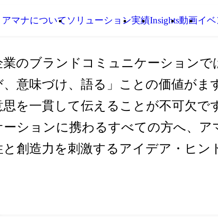
アマナについて
ソリューション
実績
Insights
動画
イベ
企業のブランドコミュニケーションで
び、意味づけ、語る」ことの価値がま
意思を一貫して伝えることが不可欠です。I
ケーションに携わるすべての方へ、アマ
性と創造力を刺激するアイデア・ヒン