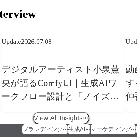
terview
Update
2026.07.08
Upd
デジタルアーティスト小泉薫
動
央が語るComfyUI｜生成AIワ
す
ークフロー設計と「ノイズと
伸
美意識」
の
View All Insights
ブランディング
生成AI
マーケティング