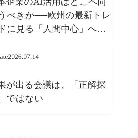
本企業のAI活用はどこへ向
うべきか──欧州の最新トレ
ドに見る「人間中心」への
換
ate
2026.07.14
果が出る会議は、「正解探
」ではない