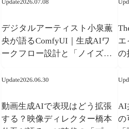
Update
2026.07.08
Upd
デジタルアーティスト小泉薫
Th
央が語るComfyUI｜生成AIワ
エ
ークフロー設計と「ノイズと
の
美意識」
「
Update
2026.06.30
Upd
動画生成AIで表現はどう拡張
A
する？映像ディレクター橋本
の