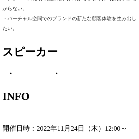
からない。
・バーチャル空間でのブランドの新たな顧客体験を生み出し
秋元 陸
たい。
岡本 崇志
スタイラス ジャパン
スピーカー
株式会社／カントリ
株式会社アマナ／プ
ーマネージャー
ロデューサー
INFO
開催日時
2022年11月24日（木）12:00～