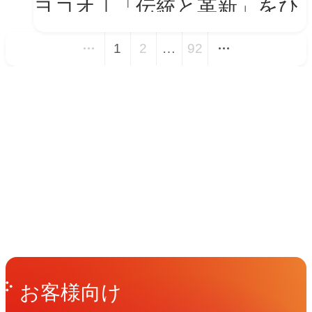
ヨコオ｜「伝統と革新」をひ
とつの世界観に──新VIを体
1
2
…
92
現する会社紹介動画とコーポ
レートサイト トップページ
イベント
改修
Events
View All Events
People
アマナに関わる人々
View All People
Get in Touch
お問い合わせ
お客様向け