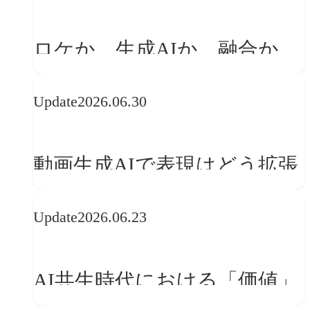
「体験」へ変える
ロケか、生成AIか、融合か
——生成AI時代の映像制作に
Update
2026.06.30
おける「意思決定」のルール
動画生成AIで表現はどう拡張
する？映像ディレクター橋本
Update
2026.06.23
伸吾が語る、AI時代の「プロ
の条件」
AI共生時代における「価値」