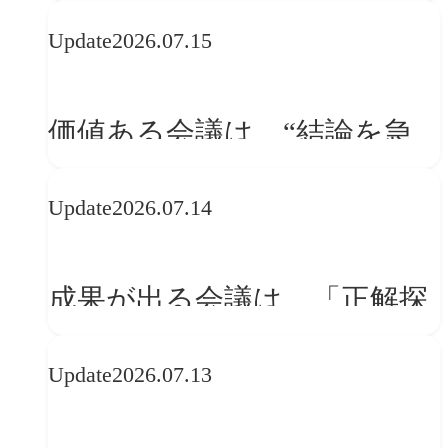
WebGLのメリットと今後の展
Update
2026.07.15
望
価値ある会議は、“結論を急
ぐ場”ではなく“問いを深める
Update
2026.07.14
場”である
成果が出る会議は、「正解探
し」ではない
Update
2026.07.13