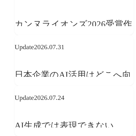
学ぶ「動的ブランディング」
の設計手法
カンヌライオンズ2026受賞作
品に見る最新トレンド
Update
2026.07.31
──「優れたブランド体験」
を事業と組織へどう実装する
日本企業のAI活用はどこへ向
か
かうべきか──欧州の最新ト
Update
2026.07.24
レンドに見る「人間中心」へ
の転換
AI生成では表現できない