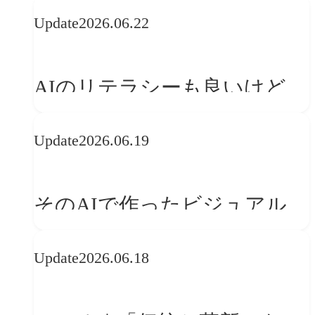
の可能性 | 価値の意味を探る
Update
2026.06.22
「正解」をAIが教えてくれる
なら、人は「心」を動かそう
AIのリテラシーも良いけど、
「着眼点設計」のリテラシー
Update
2026.06.19
は大丈夫か?【POLA春節事例
に学ぶプランニング思考】
そのAIで作ったビジュアル、
ブランドの世界観を崩してま
Update
2026.06.18
せんか？