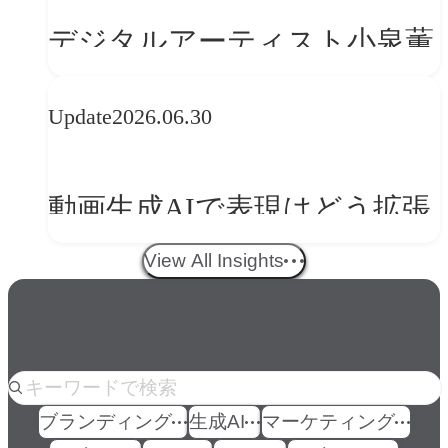
の転換
デジタルアーティスト小泉薫
央が語るComfyUI｜生成AIワ
Update
2026.06.30
ークフロー設計と「ノイズと
美意識」
動画生成AIで表現はどう拡張
する？映像ディレクター橋本
View All Insights
伸吾が語る、AI時代の「プロ
の条件」
人気のkeyword
ブランディング
生成AI
マーケティング