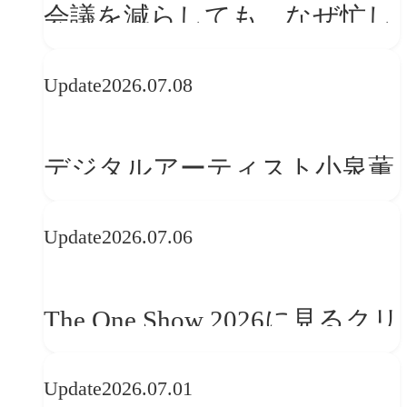
会議を減らしても、なぜ忙し
さは変わらないのか？
Update
2026.07.08
デジタルアーティスト小泉薫
央が語るComfyUI｜生成AIワ
Update
2026.07.06
ークフロー設計と「ノイズと
美意識」
The One Show 2026に見るクリ
エイティブトレンド──社会
Update
2026.07.01
との接点を、ブランドらしい