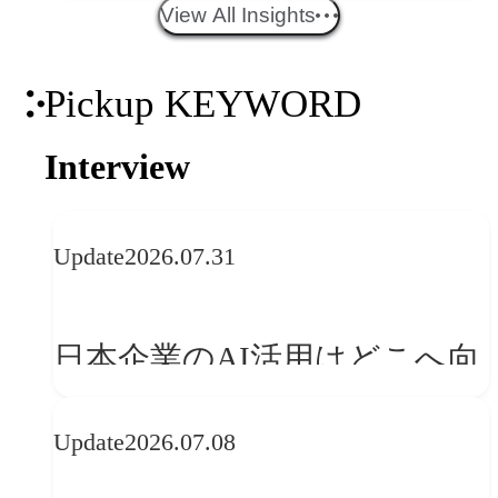
エイティブトレンド──社会
View All Insights
との接点を、ブランドらしい
Pickup KEYWORD
「体験」へ変える
Interview
Update
2026.07.31
日本企業のAI活用はどこへ向
かうべきか──欧州の最新ト
Update
2026.07.08
レンドに見る「人間中心」へ