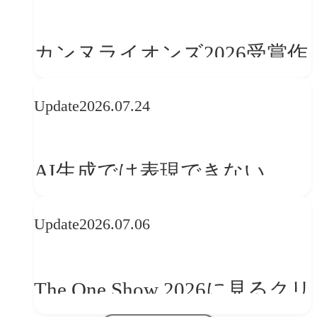
カンヌライオンズ2026受賞作
品に見る最新トレンド
Update
2026.07.24
──「優れたブランド体験」
を事業と組織へどう実装する
AI生成では表現できない
か
WebGLのメリットと今後の展
Update
2026.07.06
望
The One Show 2026に見るクリ