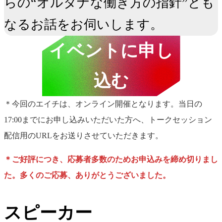
らの“オルタナな働き方の指針”とも
イベントに申し
込む
＊今回のエイチは、オンライン開催となります。当日の
17:00までにお申し込みいただいた方へ、トークセッション
配信用のURLをお送りさせていただきます。
＊ご好評につき、応募者多数のためお申込みを締め切りまし
た。多くのご応募、ありがとうございました。
倉成 英俊
スピーカー
電通Bチーム 初代リ