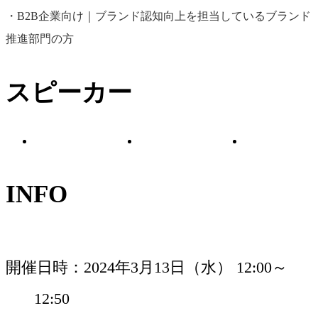
・B2B企業向け｜ブランド認知向上を担当しているブランド
藤岡 裕佑
推進部門の方
徳増 勇太
伊藤 太一
株式会社アマナ／
スピーカー
UXプランニングデ
株式会社アマナ／ア
株式会社アマ
ィレクター
ートディレクター
ロデューサー
INFO
開催日時
2024年3月13日（水） 12:00～
12:50