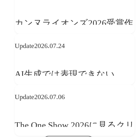
カンヌライオンズ2026受賞作
品に見る最新トレンド
Update
2026.07.24
──「優れたブランド体験」
を事業と組織へどう実装する
AI生成では表現できない
か
WebGLのメリットと今後の展
Update
2026.07.06
望
The One Show 2026に見るクリ