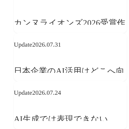
学ぶ「動的ブランディング」
の設計手法
カンヌライオンズ2026受賞作
品に見る最新トレンド
Update
2026.07.31
──「優れたブランド体験」
を事業と組織へどう実装する
日本企業のAI活用はどこへ向
か
かうべきか──欧州の最新ト
Update
2026.07.24
レンドに見る「人間中心」へ
の転換
AI生成では表現できない