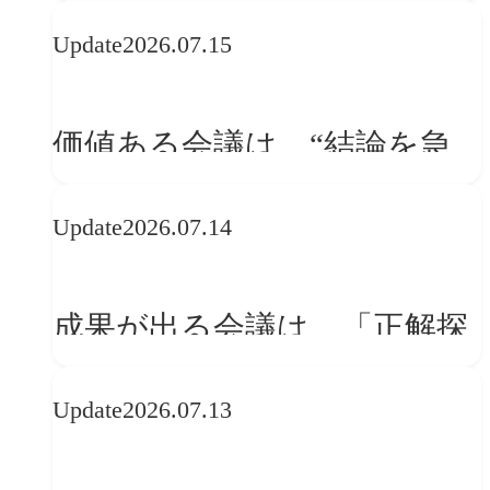
WebGLのメリットと今後の展
Update
2026.07.15
望
価値ある会議は、“結論を急
ぐ場”ではなく“問いを深める
Update
2026.07.14
場”である
成果が出る会議は、「正解探
し」ではない
Update
2026.07.13