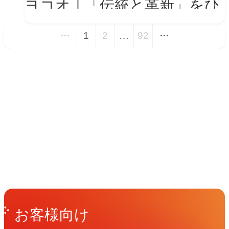
ヨコオ｜「伝統と革新」をひ
とつの世界観に──新VIを体
1
2
…
92
現する会社紹介動画とコーポ
レートサイト トップページ
イベント
改修
Events
View All Events
People
アマナに関わる人々
View All People
Get in Touch
お問い合わせ
お客様向け