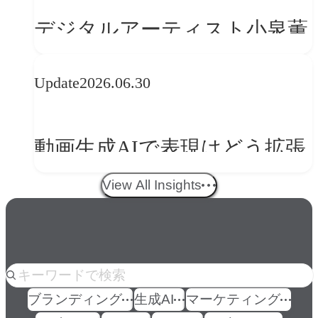
の転換
デジタルアーティスト小泉薫
央が語るComfyUI｜生成AIワ
Update
2026.06.30
ークフロー設計と「ノイズと
美意識」
動画生成AIで表現はどう拡張
する？映像ディレクター橋本
View All Insights
伸吾が語る、AI時代の「プロ
の条件」
人気のkeyword
ブランディング
生成AI
マーケティング