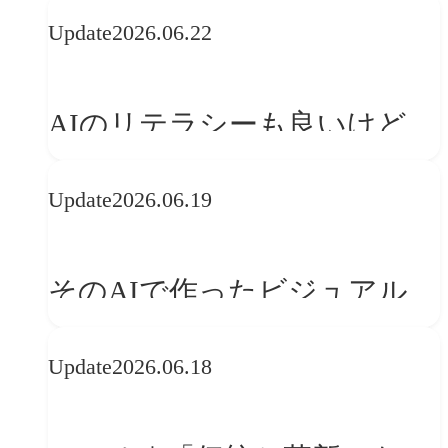
の可能性 | 価値の意味を探る
Update
2026.06.22
「正解」をAIが教えてくれる
なら、人は「心」を動かそう
AIのリテラシーも良いけど、
「着眼点設計」のリテラシー
Update
2026.06.19
は大丈夫か?【POLA春節事例
に学ぶプランニング思考】
そのAIで作ったビジュアル、
ブランドの世界観を崩してま
Update
2026.06.18
せんか？