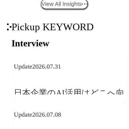
エイティブトレンド──社会
View All Insights
との接点を、ブランドらしい
Pickup KEYWORD
「体験」へ変える
Interview
Update
2026.07.31
日本企業のAI活用はどこへ向
かうべきか──欧州の最新ト
Update
2026.07.08
レンドに見る「人間中心」へ