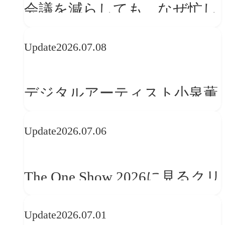
会議を減らしても、なぜ忙し
さは変わらないのか？
Update
2026.07.08
デジタルアーティスト小泉薫
央が語るComfyUI｜生成AIワ
Update
2026.07.06
ークフロー設計と「ノイズと
美意識」
The One Show 2026に見るクリ
エイティブトレンド──社会
Update
2026.07.01
との接点を、ブランドらしい