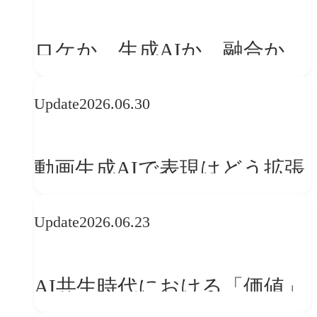
「体験」へ変える
ロケか、生成AIか、融合か
——生成AI時代の映像制作に
Update
2026.06.30
おける「意思決定」のルール
動画生成AIで表現はどう拡張
する？映像ディレクター橋本
Update
2026.06.23
伸吾が語る、AI時代の「プロ
の条件」
AI共生時代における「価値」